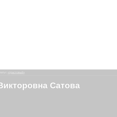
татус
«трастовый»
Викторовна Сатова