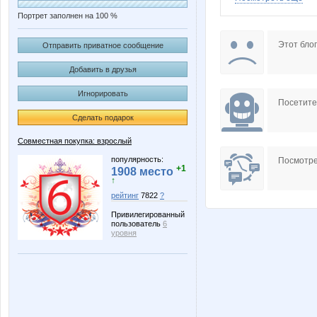
Портрет заполнен на 100 %
DOSA
Der
Этот блог
Отправить приватное сообщение
Добавить в друзья
Игнорировать
Mamaya
Mari$hk
Посетит
Сделать подарок
Совместная покупка: взрослый
OXMAS
OlgaSm
популярность:
Посмотре
+1
1908 место
↑
рейтинг
7822
?
Привилегированный
Tau
VITORI
пользователь
6
уровня
enotVK
facel