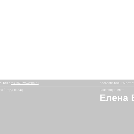
а Ток
:
tok1979.www.nn.ru
пользователь имеет с
е 1 года назад
настоящее имя:
Елена 