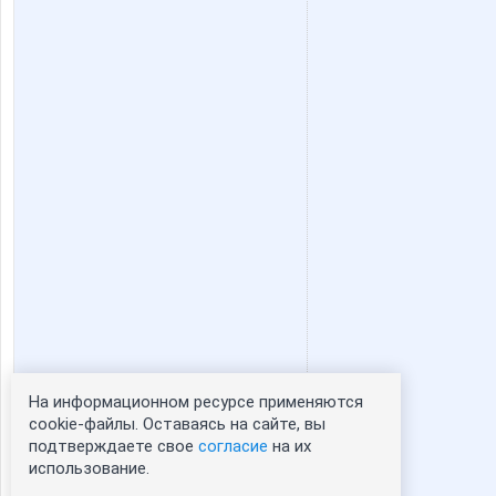
lilunya
limonsh
p4elka52
rainwol
бэста
ховушк
Аня*
Австра
На информационном ресурсе применяются
Статистика портрета:
cookie-файлы. Оставаясь на сайте, вы
Корейская косметика
Косметолог_м
подтверждаете свое
согласие
на их
сейчас просматривают портрет - 0
использование.
зарегистрированные пользователи
посетившие портрет за 7 дней - 0