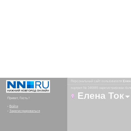
Персональный сайт пользователя
Елен
портрет № 346885 зарегистрирован боле
Елена Ток
Привет, Гость !
-
Войти
-
Зарегистрироваться