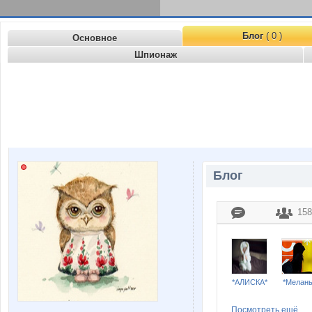
Блог
( 0 )
Основное
Шпионаж
Блог
158
*АЛИСКА*
*Мелан
Посмотреть ещё