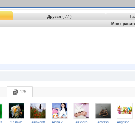
Друзья
( 77 )
Га
Мне нравит
175
ья
*Рыбка*
Airinka88
Alena Zakupki
AliSharo
Ameliss
Angelina2307