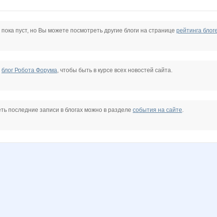
zka-YA
Dream86
IrinaKolc
Iriska89
KRASOTKA_N
KissNet
Knita
 пока пуст, но Вы можете посмотреть другие блоги на странице
рейтинга блог
a
MisSuri
Mora
Muhina
NASIK
Nastushkin
Nata.li
е
блог Робота Форума
, чтобы быть в курсе всех новостей сайта.
77
Olgs
Olushka)
Orxa
PELIKAN
Pristavochka
Q*uelle
ть последние записи в блогах можно в разделе
события на сайте
.
YA
VerukSa
Zyxel
a_e_n
angel_xxi
anna-latakene
anniiss
freiya2701
galina197930
gorjulval
helena309ok
irina*nn
karina-kiss