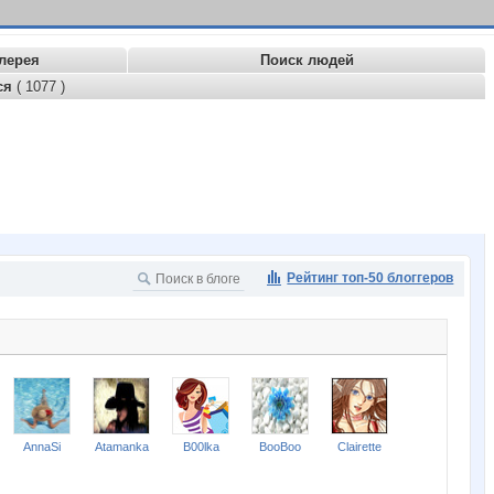
лерея
Поиск людей
ся
( 1077 )
Рейтинг топ-50 блоггеров
AnnaSi
Atamanka
B00lka
BooBoo
Clairette